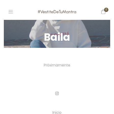
0
Inicio
>
Elegí por Mantra
>
Baila
Baila
Próximamente
Inicio