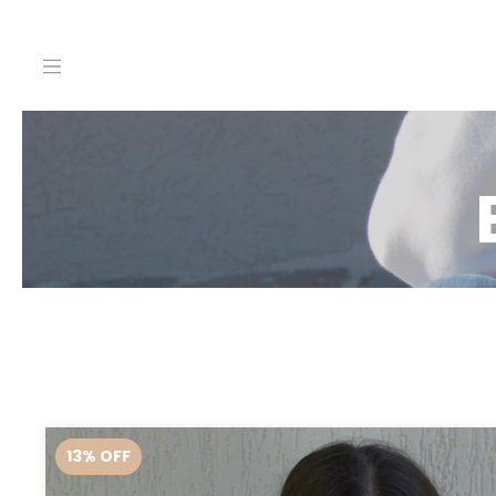
13
%
OFF