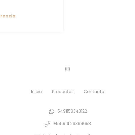
erencia
Inicio
Productos
Contacto
5491158343122
+54 9 11 26399658