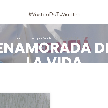
Inicio
>
Elegí por Mantra
>
ENAMORADA DE LA VIDA
ENAMORADA D
LA VIDA