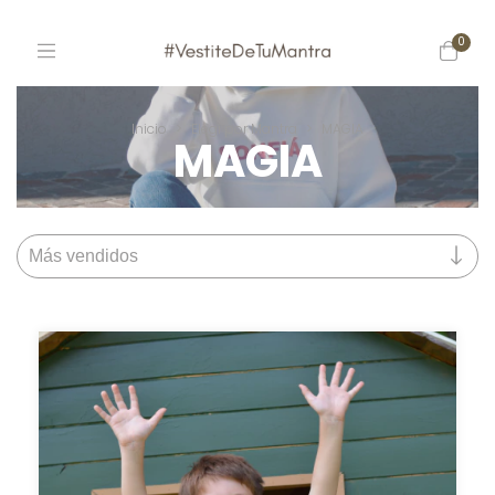
0
Inicio
>
Elegí por Mantra
>
MAGIA
MAGIA