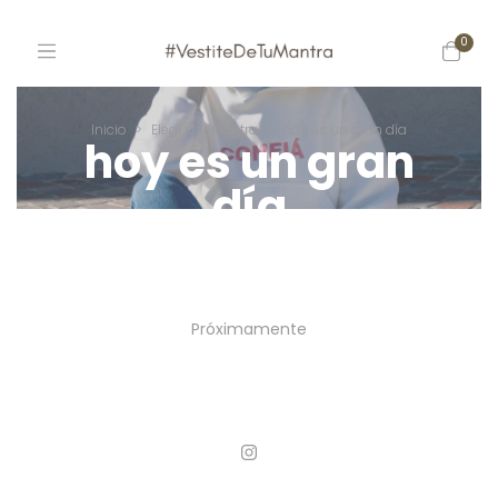
0
Inicio
>
Elegí por Mantra
>
hoy es un gran día
hoy es un gran
día
Próximamente