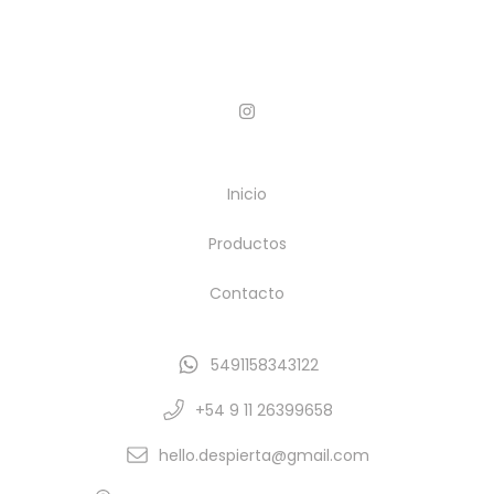
Inicio
Productos
Contacto
5491158343122
+54 9 11 26399658
hello.despierta@gmail.com