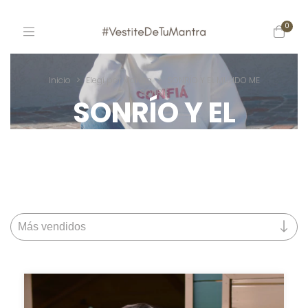
0
Inicio
>
Elegí por Mantra
>
SONRÍO Y EL MUNDO ME
SONRÍE
SONRÍO Y EL
MUNDO ME
SONRÍE