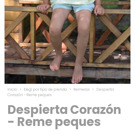
Inicio
>
Elegí por tipo de prenda
>
Remeras
>
Despierta
Corazón - Reme peques
Despierta Corazón
- Reme peques