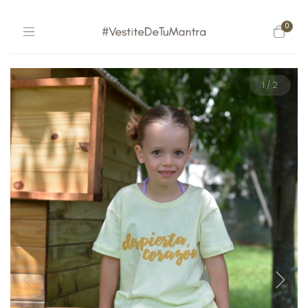
0
1
/
2